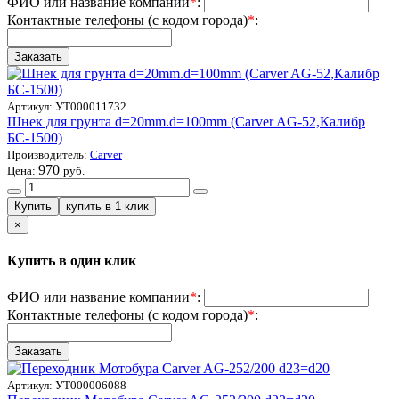
ФИО или название компании
*
:
Контактные телефоны (с кодом города)
*
:
Артикул:
УТ000011732
Шнек для грунта d=20mm.d=100mm (Carver AG-52,Калибр
БС-1500)
Производитель:
Carver
970
Цена:
руб.
×
Купить в один клик
ФИО или название компании
*
:
Контактные телефоны (с кодом города)
*
:
Артикул:
УТ000006088