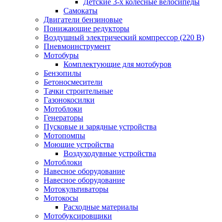
Детские 3-х колёсные велосипеды
Самокаты
Двигатели бензиновые
Понижающие редукторы
Воздушный электрический компрессор (220 В)
Пневмоинструмент
Мотобуры
Комплектующие для мотобуров
Бензопилы
Бетоносмесители
Тачки строительные
Газонокосилки
Мотоблоки
Генераторы
Пусковые и зарядные устройства
Мотопомпы
Моющие устройства
Воздуходувные устройства
Мотоблоки
Навесное оборудование
Навесное оборудование
Мотокультиваторы
Мотокосы
Расходные материалы
Мотобуксировщики