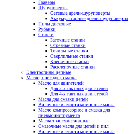
Граверы
Шуруповерты
Сетевые дрели-шуруповерты
Аккумуляторные дрели-шуруповерты
Пилы дисковые
Рубанки
Станки
Заточные станки
Отрезные станки
Точильные станки
Сверлильные станки
Клепочные станки
Расклепочные станки
Электропилы цепные
Масло, присадка, смазка
Масло для двигателей
Для 2-х тактных двигателей
Для 4-х тактных двигателей
Масла для смазки цепей
Вилочные и амортизационные масла
Масло компрессорное и смазка для
пневмоинструмента
Масла трансмиссионные
Смазочные масла для цепей и пил
Вилочные и амортизационные масла