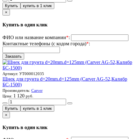
×
Купить в один клик
ФИО или название компании
*
:
Контактные телефоны (с кодом города)
*
:
Артикул:
УТ000012035
Шнек для грунта d=20mm.d=125mm (Carver AG-52,Калибр
БС-1500)
Производитель:
Carver
1 120
Цена:
руб.
×
Купить в один клик