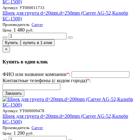
Артикул:
УТ000011733
Шнек для грунта d=20mm.d=250mm (Carver AG-52,Калибр
БС-1500)
Производитель:
Carver
1 480
Цена:
руб.
×
Купить в один клик
ФИО или название компании
*
:
Контактные телефоны (с кодом города)
*
:
Артикул:
УТ000009478
Шнек для грунта d=20mm.d=200mm (Carver AG-52,Калибр
БС-1500)
Производитель:
Carver
1 200
Цена:
руб.