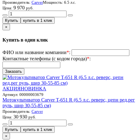
Производитель:
Carver
Мощность
: 6.5 л.с.
9 970
Цена:
руб.
×
Купить в один клик
ФИО или название компании
*
:
Контактные телефоны (с кодом города)
*
:
АКЦИЯ
НОВИНКА
Артикул:
00000003679
Мотокультиватор Carver T-651 R (6.5 л.с. реверс, цепн ред,рег
руль, шир 30-55-85 см)
Производитель:
Carver
30 930
Цена:
руб.
×