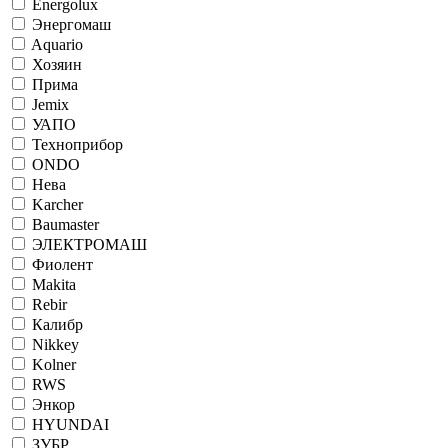
Energolux
Энергомаш
Aquario
Хозяин
Прима
Jemix
УАПО
Техноприбор
ONDO
Нева
Karcher
Baumaster
ЭЛЕКТРОМАШ
Фиолент
Makita
Rebir
Калибр
Nikkey
Kolner
RWS
Энкор
HYUNDAI
ЗУБР