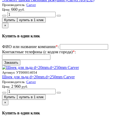
Производитель:
Carver
660
Цена:
руб.
×
Купить в один клик
ФИО или название компании
*
:
Контактные телефоны (с кодом города)
*
:
Артикул:
УТ000014054
Шнек для льда d=20mm.d=250mm Carver
Производитель:
Carver
2 960
Цена:
руб.
×
Купить в один клик