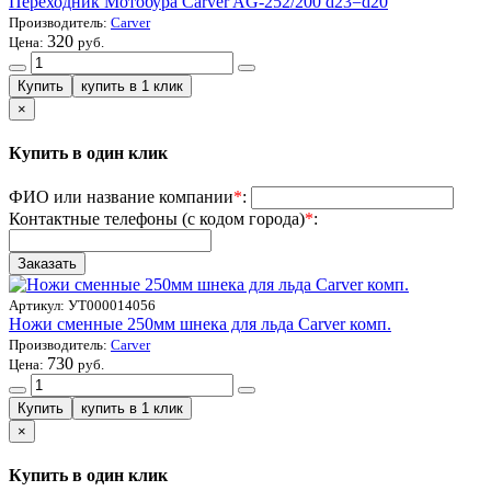
Переходник Мотобура Carver AG-252/200 d23=d20
Производитель:
Carver
320
Цена:
руб.
×
Купить в один клик
ФИО или название компании
*
:
Контактные телефоны (с кодом города)
*
:
Артикул:
УТ000014056
Ножи сменные 250мм шнека для льда Carver комп.
Производитель:
Carver
730
Цена:
руб.
×
Купить в один клик