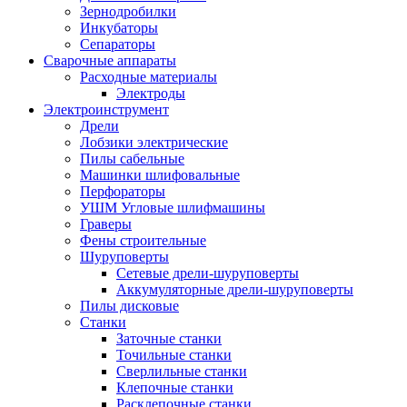
Зернодробилки
Инкубаторы
Сепараторы
Сварочные аппараты
Расходные материалы
Электроды
Электроинструмент
Дрели
Лобзики электрические
Пилы сабельные
Машинки шлифовальные
Перфораторы
УШМ Угловые шлифмашины
Граверы
Фены строительные
Шуруповерты
Сетевые дрели-шуруповерты
Аккумуляторные дрели-шуруповерты
Пилы дисковые
Станки
Заточные станки
Точильные станки
Сверлильные станки
Клепочные станки
Расклепочные станки