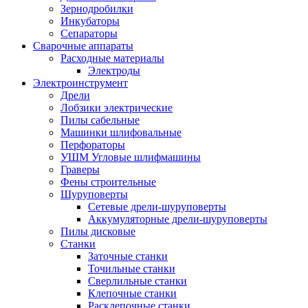
Зернодробилки
Инкубаторы
Сепараторы
Сварочные аппараты
Расходные материалы
Электроды
Электроинструмент
Дрели
Лобзики электрические
Пилы сабельные
Машинки шлифовальные
Перфораторы
УШМ Угловые шлифмашины
Граверы
Фены строительные
Шуруповерты
Сетевые дрели-шуруповерты
Аккумуляторные дрели-шуруповерты
Пилы дисковые
Станки
Заточные станки
Точильные станки
Сверлильные станки
Клепочные станки
Расклепочные станки