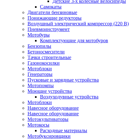
Детские 3-х колёсные велосипеды
Самокаты
Двигатели бензиновые
Понижающие редукторы
Воздушный электрический компрессор (220 В)
Пневмоинструмент
Мотобуры
Комплектующие для мотобуров
Бензопилы
Бетоносмесители
Тачки строительные
Газонокосилки
Мотоблоки
Генераторы
Пусковые и зарядные устройства
Мотопомпы
Моющие устройства
Воздуходувные устройства
Мотоблоки
Навесное оборудование
Навесное оборудование
Мотокультиваторы
Мотокосы
Расходные материалы
Мотобуксировщики