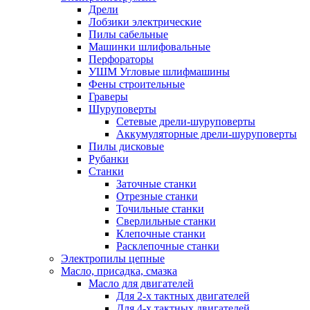
Дрели
Лобзики электрические
Пилы сабельные
Машинки шлифовальные
Перфораторы
УШМ Угловые шлифмашины
Фены строительные
Граверы
Шуруповерты
Сетевые дрели-шуруповерты
Аккумуляторные дрели-шуруповерты
Пилы дисковые
Рубанки
Станки
Заточные станки
Отрезные станки
Точильные станки
Сверлильные станки
Клепочные станки
Расклепочные станки
Электропилы цепные
Масло, присадка, смазка
Масло для двигателей
Для 2-х тактных двигателей
Для 4-х тактных двигателей