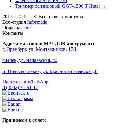
← Мотокоса Stihl FS 250
Триммер бензиновый GGT-1500 Т Huter →
2017 - 2026 гг. © Все права защищены.
Веб-студия
Informada
Обратная связь
Контакты
Адреса магазинов МАГДИВ инструмент:
г. Оренбург, ул. Монтажников, 17/1
с.Илек, ул. Чапаевская, 40
п. Новосергиевка, ул. Краснопартизанская, 8
Написать в WhatsApp
8 (3532) 91-91-17
Принимаем к оплате