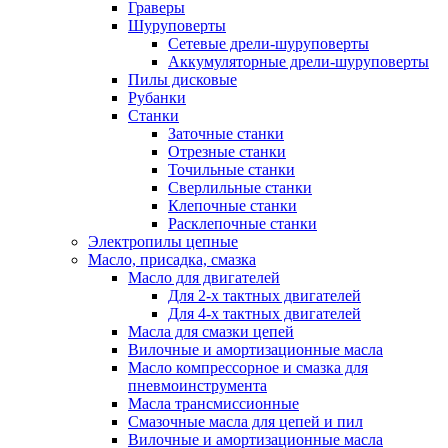
Граверы
Шуруповерты
Сетевые дрели-шуруповерты
Аккумуляторные дрели-шуруповерты
Пилы дисковые
Рубанки
Станки
Заточные станки
Отрезные станки
Точильные станки
Сверлильные станки
Клепочные станки
Расклепочные станки
Электропилы цепные
Масло, присадка, смазка
Масло для двигателей
Для 2-х тактных двигателей
Для 4-х тактных двигателей
Масла для смазки цепей
Вилочные и амортизационные масла
Масло компрессорное и смазка для
пневмоинструмента
Масла трансмиссионные
Смазочные масла для цепей и пил
Вилочные и амортизационные масла