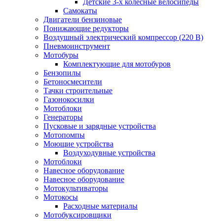
Детские 3-х колёсные велосипеды
Самокаты
Двигатели бензиновые
Понижающие редукторы
Воздушный электрический компрессор (220 В)
Пневмоинструмент
Мотобуры
Комплектующие для мотобуров
Бензопилы
Бетоносмесители
Тачки строительные
Газонокосилки
Мотоблоки
Генераторы
Пусковые и зарядные устройства
Мотопомпы
Моющие устройства
Воздуходувные устройства
Мотоблоки
Навесное оборудование
Навесное оборудование
Мотокультиваторы
Мотокосы
Расходные материалы
Мотобуксировщики