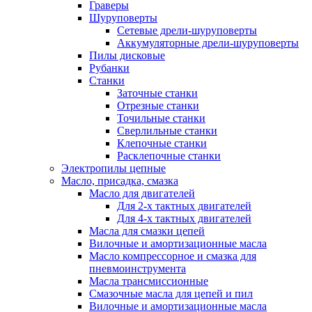
Граверы
Шуруповерты
Сетевые дрели-шуруповерты
Аккумуляторные дрели-шуруповерты
Пилы дисковые
Рубанки
Станки
Заточные станки
Отрезные станки
Точильные станки
Сверлильные станки
Клепочные станки
Расклепочные станки
Электропилы цепные
Масло, присадка, смазка
Масло для двигателей
Для 2-х тактных двигателей
Для 4-х тактных двигателей
Масла для смазки цепей
Вилочные и амортизационные масла
Масло компрессорное и смазка для
пневмоинструмента
Масла трансмиссионные
Смазочные масла для цепей и пил
Вилочные и амортизационные масла