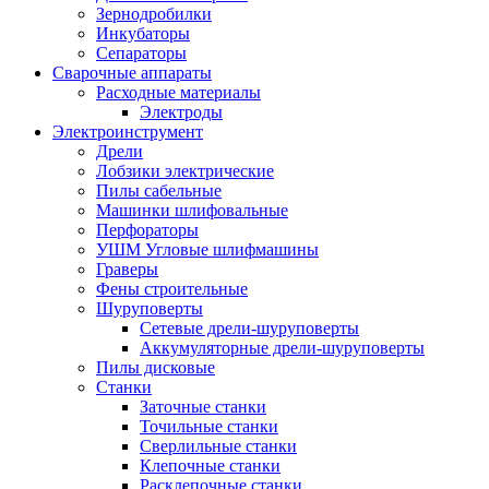
Зернодробилки
Инкубаторы
Сепараторы
Сварочные аппараты
Расходные материалы
Электроды
Электроинструмент
Дрели
Лобзики электрические
Пилы сабельные
Машинки шлифовальные
Перфораторы
УШМ Угловые шлифмашины
Граверы
Фены строительные
Шуруповерты
Сетевые дрели-шуруповерты
Аккумуляторные дрели-шуруповерты
Пилы дисковые
Станки
Заточные станки
Точильные станки
Сверлильные станки
Клепочные станки
Расклепочные станки